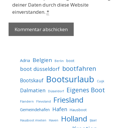
deiner Daten durch diese Website
einverstanden.
*
Belgien
Adria
boot
Berlin
bootfahren
boot düsseldorf
Bootsurlaub
Bootskauf
Cuijk
Eigenes Boot
Dalmatien
Düsseldorf
Friesland
Flandern
Flevoland
Hafen
Gemeindehafen
Hausboot
Holland
Hausboot mieten
Haven
IJssel