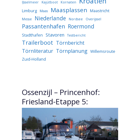
Kroatien
IJsselmeer
Kajütboot
Kornaten
Maasplassen
Limburg
Maastricht
Maas
Niederlande
Messe
Nordsee
Overijssel
Passantenhafen
Roermond
Stavoren
Stadthafen
Testbericht
Trailerboot
Törnbericht
Törnliteratur
Törnplanung
Willemsroute
Zuid-Holland
Ossenzijl – Princenhof:
Friesland-Etappe 5: