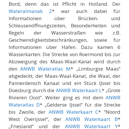
Bord, denn das ist Pflicht in Holland. Der
Wateralmanak 2
* war auch dabei für
Informationen über Brücken- und
Schleusenöffnungszeiten, Besonderheiten und
Regeln der Wasserstraßen wie z.B.
Geschwindigkeitsbeschränkungen, sowie für
Informationen über Häfen. Dazu kamen 6
Wasserkarten: Die Strecke von Roermond bis zur
Abzweigung des Maas-Waal-Kanal wird durch
den
ANWB Wateratlas M
* „Limburgse Maas“
abgedeckt, der Maas-Waal-Kanal, die Waal, der
Pannerdensch Kanaal und ein Stück IJssel bis
Doesburg durch die
ANWB Waterkaart L
* „Grote
Rivieren Oost“. Weiter ging es mit dem
ANWB
Wateratlas D
* „Gelderse IJssel“ für die Strecke
bis Zwolle, der
ANWB Waterkaart C
* “Noord
West Overijssel“, der
ANWB Waterkaart B
*
„Friesland“ und der
ANWB Waterkaart Y
*