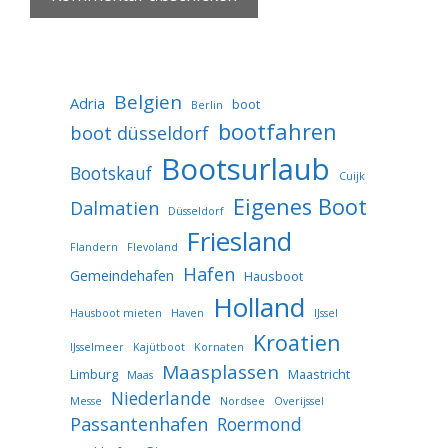
Belgien
Adria
boot
Berlin
bootfahren
boot düsseldorf
Bootsurlaub
Bootskauf
Cuijk
Eigenes Boot
Dalmatien
Düsseldorf
Friesland
Flandern
Flevoland
Hafen
Gemeindehafen
Hausboot
Holland
Hausboot mieten
Haven
IJssel
Kroatien
IJsselmeer
Kajütboot
Kornaten
Maasplassen
Limburg
Maastricht
Maas
Niederlande
Messe
Nordsee
Overijssel
Passantenhafen
Roermond