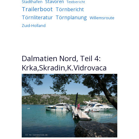
Stavoren
Stadthafen
Testbericht
Trailerboot
Törnbericht
Törnliteratur
Törnplanung
Willemsroute
Zuid-Holland
Dalmatien Nord, Teil 4:
Krka,Skradin,K.Vidrovaca