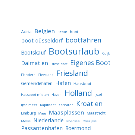
Belgien
Adria
boot
Berlin
bootfahren
boot düsseldorf
Bootsurlaub
Bootskauf
Cuijk
Eigenes Boot
Dalmatien
Düsseldorf
Friesland
Flandern
Flevoland
Hafen
Gemeindehafen
Hausboot
Holland
Hausboot mieten
Haven
IJssel
Kroatien
IJsselmeer
Kajütboot
Kornaten
Maasplassen
Limburg
Maastricht
Maas
Niederlande
Messe
Nordsee
Overijssel
Passantenhafen
Roermond