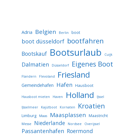
Belgien
Adria
boot
Berlin
bootfahren
boot düsseldorf
Bootsurlaub
Bootskauf
Cuijk
Eigenes Boot
Dalmatien
Düsseldorf
Friesland
Flandern
Flevoland
Hafen
Gemeindehafen
Hausboot
Holland
Hausboot mieten
Haven
IJssel
Kroatien
IJsselmeer
Kajütboot
Kornaten
Maasplassen
Limburg
Maastricht
Maas
Niederlande
Messe
Nordsee
Overijssel
Passantenhafen
Roermond