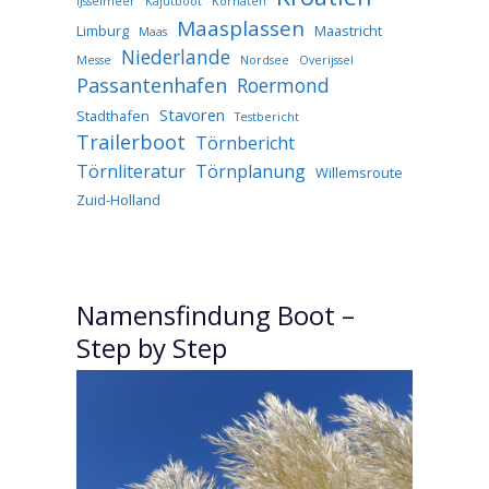
IJsselmeer
Kajütboot
Kornaten
Maasplassen
Limburg
Maastricht
Maas
Niederlande
Messe
Nordsee
Overijssel
Passantenhafen
Roermond
Stavoren
Stadthafen
Testbericht
Trailerboot
Törnbericht
Törnliteratur
Törnplanung
Willemsroute
Zuid-Holland
Namensfindung Boot –
Step by Step