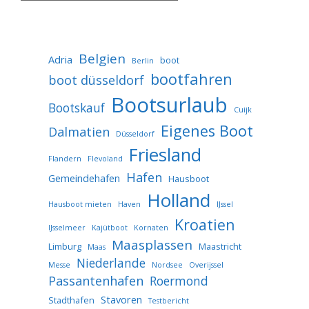
Belgien
Adria
boot
Berlin
bootfahren
boot düsseldorf
Bootsurlaub
Bootskauf
Cuijk
Eigenes Boot
Dalmatien
Düsseldorf
Friesland
Flandern
Flevoland
Hafen
Gemeindehafen
Hausboot
Holland
Hausboot mieten
Haven
IJssel
Kroatien
IJsselmeer
Kajütboot
Kornaten
Maasplassen
Limburg
Maastricht
Maas
Niederlande
Messe
Nordsee
Overijssel
Passantenhafen
Roermond
Stavoren
Stadthafen
Testbericht