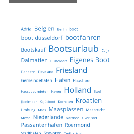
Belgien
Adria
boot
Berlin
bootfahren
boot düsseldorf
Bootsurlaub
Bootskauf
Cuijk
Eigenes Boot
Dalmatien
Düsseldorf
Friesland
Flandern
Flevoland
Hafen
Gemeindehafen
Hausboot
Holland
Hausboot mieten
Haven
IJssel
Kroatien
IJsselmeer
Kajütboot
Kornaten
Maasplassen
Limburg
Maastricht
Maas
Niederlande
Messe
Nordsee
Overijssel
Passantenhafen
Roermond
Stavoren
Stadthafen
Testbericht