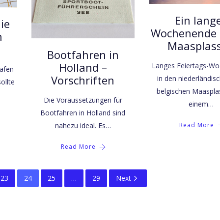
Ein lang
ie
Wochenende 
n
Maasplas
Bootfahren in
Holland –
Langes Feiertags-W
afen
Vorschriften
in den niederländis
ollte
belgischen Maaspla
Die Voraussetzungen für
einem…
Bootfahren in Holland sind
Read More
nahezu ideal. Es…
Read More
23
24
25
…
29
Next