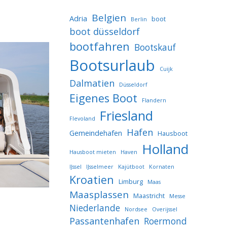
Belgien
Adria
boot
Berlin
boot düsseldorf
bootfahren
Bootskauf
Bootsurlaub
Cuijk
Dalmatien
Düsseldorf
Eigenes Boot
Flandern
Friesland
Flevoland
Hafen
Gemeindehafen
Hausboot
Holland
Hausboot mieten
Haven
IJssel
IJsselmeer
Kajütboot
Kornaten
Kroatien
Limburg
Maas
Maasplassen
Maastricht
Messe
Niederlande
Nordsee
Overijssel
Passantenhafen
Roermond