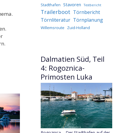
Stavoren
Stadthafen
Testbericht
Trailerboot
Törnbericht
Thema.
Törnliteratur
Törnplanung
Willemsroute
Zuid-Holland
en.
er
rn.
Dalmatien Süd, Teil
4: Rogoznica-
Primosten Luka
Rogoznica – Der Stadthafen auf der