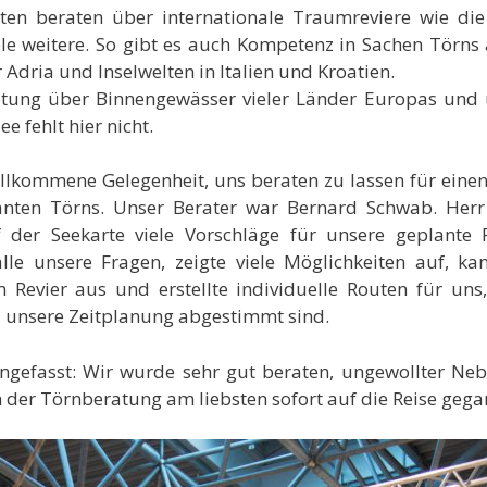
en beraten über internationale Traumreviere wie die 
le weitere. So gibt es auch Kompetenz in Sachen Törns
 Adria und Inselwelten in Italien und Kroatien.
atung über Binnengewässer vieler Länder Europas und 
e fehlt hier nicht.
illkommene Gelegenheit, uns beraten zu lassen für eine
anten Törns. Unser Berater war Bernard Schwab. Her
 der Seekarte viele Vorschläge für unsere geplante R
lle unsere Fragen, zeigte viele Möglichkeiten auf, kan
 Revier aus und erstellte individuelle Routen für uns,
 unsere Zeitplanung abgestimmt sind.
efasst: Wir wurde sehr gut beraten, ungewollter Nebe
 der Törnberatung am liebsten sofort auf die Reise gega