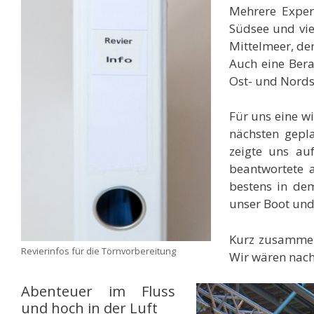
Mehrere Expert
Südsee und vie
Mittelmeer, der
Auch eine Ber
Ost- und Nordse
Für uns eine w
nächsten gepl
zeigte uns auf
beantwortete a
bestens in dem
unser Boot und
Kurz zusammeng
Revierinfos für die Törnvorbereitung
Wir wären nach
Abenteuer im Fluss
und hoch in der Luft