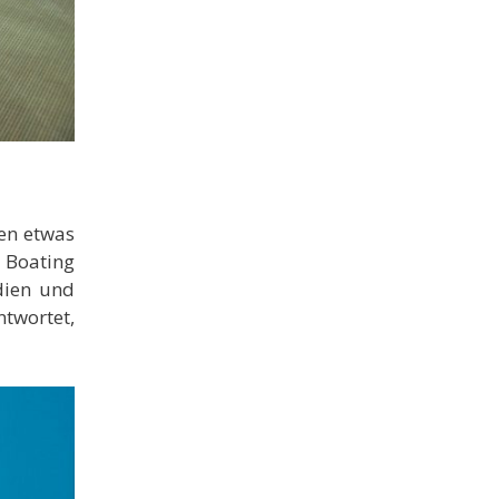
ren etwas
t Boating
dien und
twortet,