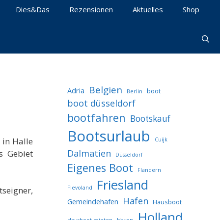
Dies&Das
Rezensionen
Aktuelles
Shop
Belgien
Adria
boot
Berlin
boot düsseldorf
bootfahren
Bootskauf
Bootsurlaub
in Halle
Cuijk
Dalmatien
s Gebiet
Düsseldorf
Eigenes Boot
Flandern
Friesland
Flevoland
seigner,
Hafen
Gemeindehafen
Hausboot
Holland
Hausboot mieten
Haven