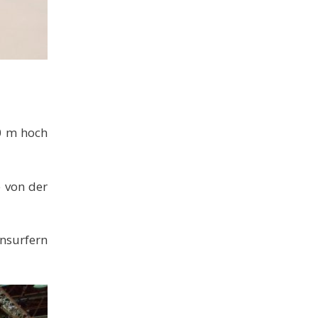
50 m hoch
 von der
nsurfern