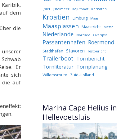
Karibik,
IJssel
IJsselmeer
Kajütboot
Kornaten
 auf dem
Kroatien
Limburg
Maas
Maasplassen
Maastricht
über die
Messe
Niederlande
Nordsee
Overijssel
Passantenhafen
Roermond
Stavoren
n unserer
Stadthafen
Testbericht
Trailerboot
Törnbericht
r Schwab
Törnliteratur
Törnplanung
eise. Er
nte sich
Willemsroute
Zuid-Holland
 die auf
neffekt:
Marina Cape Helius in
ngen.
Hellevoetsluis