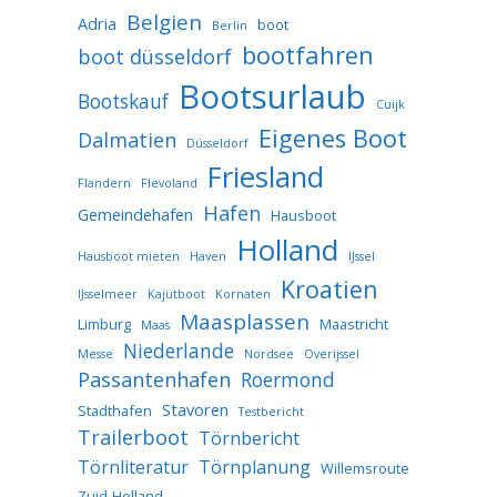
Belgien
Adria
boot
Berlin
bootfahren
boot düsseldorf
Bootsurlaub
Bootskauf
Cuijk
Eigenes Boot
Dalmatien
Düsseldorf
Friesland
Flandern
Flevoland
Hafen
Gemeindehafen
Hausboot
Holland
Hausboot mieten
Haven
IJssel
Kroatien
IJsselmeer
Kajütboot
Kornaten
Maasplassen
Limburg
Maastricht
Maas
Niederlande
Messe
Nordsee
Overijssel
Passantenhafen
Roermond
Stavoren
Stadthafen
Testbericht
Trailerboot
Törnbericht
Törnliteratur
Törnplanung
Willemsroute
Zuid-Holland