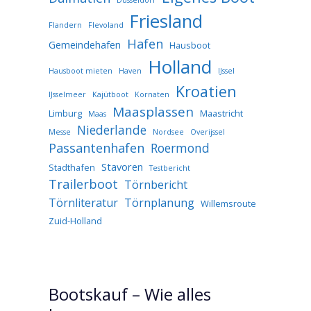
Düsseldorf
Friesland
Flandern
Flevoland
Hafen
Gemeindehafen
Hausboot
Holland
Hausboot mieten
Haven
IJssel
Kroatien
IJsselmeer
Kajütboot
Kornaten
Maasplassen
Limburg
Maastricht
Maas
Niederlande
Messe
Nordsee
Overijssel
Passantenhafen
Roermond
Stavoren
Stadthafen
Testbericht
Trailerboot
Törnbericht
Törnliteratur
Törnplanung
Willemsroute
Zuid-Holland
Bootskauf – Wie alles