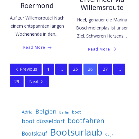
Roermond
Willemsroute
Auf zur Willemsroute! Nach
Heel, genauer die Marina
einem entspannten langen
Boschmolenplas ist unser
Wochenende in den…
Ziel. Schweren Herzens…
Read More
Read More
Previous
1
…
25
26
27
…
29
Next
Belgien
Adria
boot
Berlin
bootfahren
boot düsseldorf
Bootsurlaub
Bootskauf
Cuijk