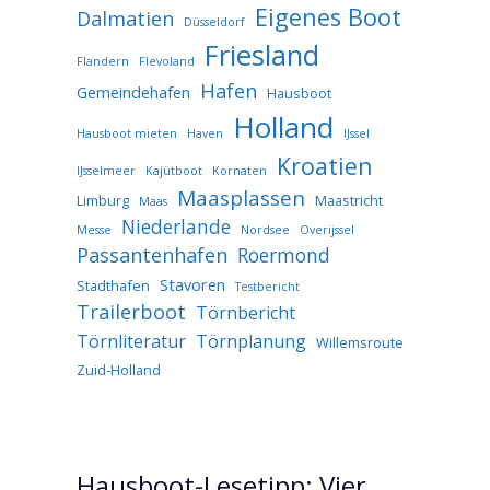
Eigenes Boot
Dalmatien
Düsseldorf
Friesland
Flandern
Flevoland
Hafen
Gemeindehafen
Hausboot
Holland
Hausboot mieten
Haven
IJssel
Kroatien
IJsselmeer
Kajütboot
Kornaten
Maasplassen
Limburg
Maastricht
Maas
Niederlande
Messe
Nordsee
Overijssel
Passantenhafen
Roermond
Stavoren
Stadthafen
Testbericht
Trailerboot
Törnbericht
Törnliteratur
Törnplanung
Willemsroute
Zuid-Holland
Hausboot-Lesetipp: Vier