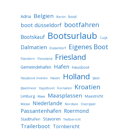
Belgien
Adria
boot
Berlin
bootfahren
boot düsseldorf
Bootsurlaub
Bootskauf
Cuijk
Eigenes Boot
Dalmatien
Düsseldorf
Friesland
Flandern
Flevoland
Hafen
Gemeindehafen
Hausboot
Holland
Hausboot mieten
Haven
IJssel
Kroatien
IJsselmeer
Kajütboot
Kornaten
Maasplassen
Limburg
Maastricht
Maas
Niederlande
Messe
Nordsee
Overijssel
Passantenhafen
Roermond
Stavoren
Stadthafen
Testbericht
Trailerboot
Törnbericht