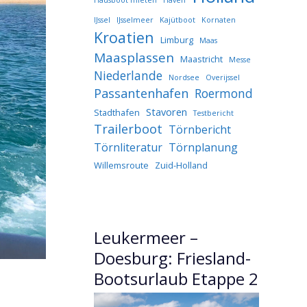
IJssel
IJsselmeer
Kajütboot
Kornaten
Kroatien
Limburg
Maas
Maasplassen
Maastricht
Messe
Niederlande
Nordsee
Overijssel
Passantenhafen
Roermond
Stavoren
Stadthafen
Testbericht
Trailerboot
Törnbericht
Törnliteratur
Törnplanung
Willemsroute
Zuid-Holland
Leukermeer –
Doesburg: Friesland-
Bootsurlaub Etappe 2