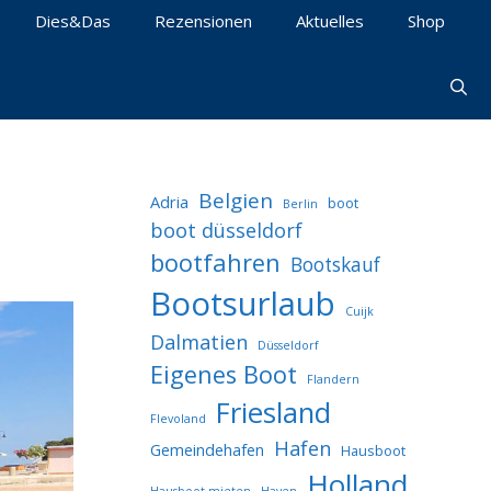
Dies&Das
Rezensionen
Aktuelles
Shop
Belgien
Adria
boot
Berlin
boot düsseldorf
bootfahren
Bootskauf
Bootsurlaub
Cuijk
Dalmatien
Düsseldorf
Eigenes Boot
Flandern
Friesland
Flevoland
Hafen
Gemeindehafen
Hausboot
Holland
Hausboot mieten
Haven