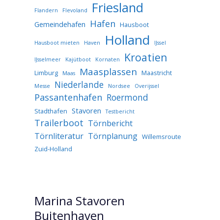
Friesland
Flandern
Flevoland
Hafen
Gemeindehafen
Hausboot
Holland
Hausboot mieten
Haven
IJssel
Kroatien
IJsselmeer
Kajütboot
Kornaten
Maasplassen
Limburg
Maastricht
Maas
Niederlande
Messe
Nordsee
Overijssel
Passantenhafen
Roermond
Stavoren
Stadthafen
Testbericht
Trailerboot
Törnbericht
Törnliteratur
Törnplanung
Willemsroute
Zuid-Holland
Marina Stavoren
Buitenhaven