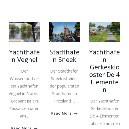
Yachthafe
Stadthafe
Yachthafe
n Veghel
n Sneek
n
Gerkesklo
Der
Der Stadthafen
oster De 4
Wassersportver
Sneek ist einer
Elemente
ein Yachthafen
der populärsten
n
Veghel in Noord-
Stadthäfen in
Brabant ist ein
Friesland.…
Der Yachthafen
Passantenhafen
Gerkesklooster
Read More
am…
De 4 Elementen
führt zusammen
Read More