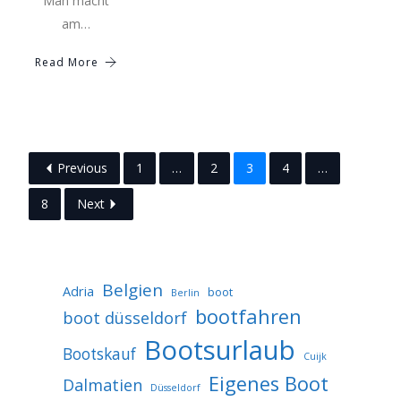
Man macht
am…
Read More
Previous
1
…
2
3
4
…
8
Next
Belgien
Adria
boot
Berlin
bootfahren
boot düsseldorf
Bootsurlaub
Bootskauf
Cuijk
Eigenes Boot
Dalmatien
Düsseldorf